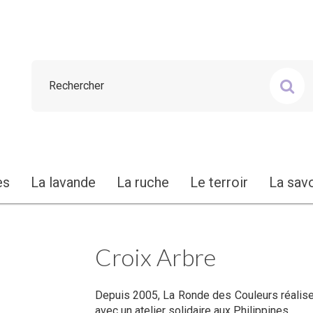
es
La lavande
La ruche
Le terroir
La sav
Croix Arbre
Depuis 2005, La Ronde des Couleurs réalise 
avec un atelier solidaire aux Philippines.