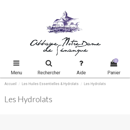
Abbaye Notre-Dame
de Sénanque
0
Menu
Rechercher
Aide
Panier
Accueil
Les Huiles Essentielles & Hydrolats
Les Hydrolats
Les Hydrolats