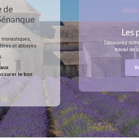
e de
 Sénanque
Les 
s monastiques,
Découvrez notre
tères et abbayes.
travail de 
s.
 aux
V
assurer le bon