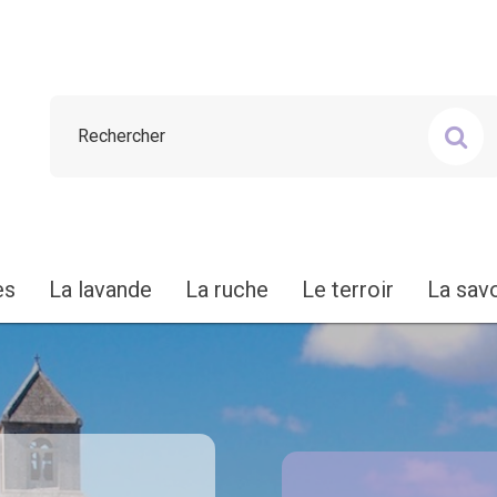
es
La lavande
La ruche
Le terroir
La sav