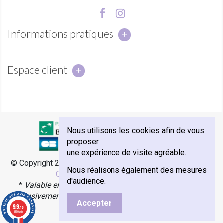
Informations pratiques
Espace client
Nous utilisons les cookies afin de vous
proposer
une expérience de visite agréable.
© Copyright 2018 - Abbaye Notre-Dame de Sénanque -
e-
Nous réalisons également des mesures
Commerce par Agence Velcome
d'audience.
*
Valable en France Métropolitaine, Monaco et Corse.
Exclusivement avec les transporteurs Colissimo, Mondial
Accepter
Relay & Chronopost.
9.9
/10
1360 avis