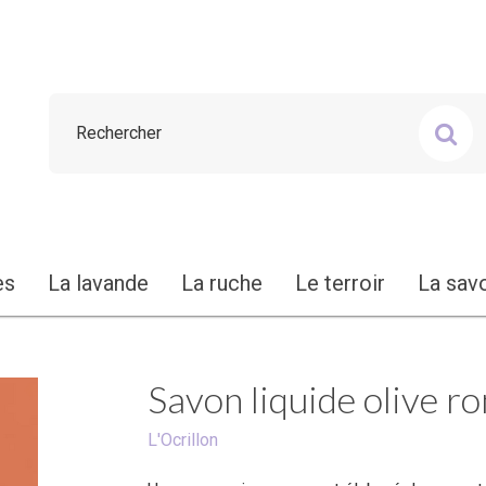
es
La lavande
La ruche
Le terroir
La sav
Savon liquide olive r
L'Ocrillon