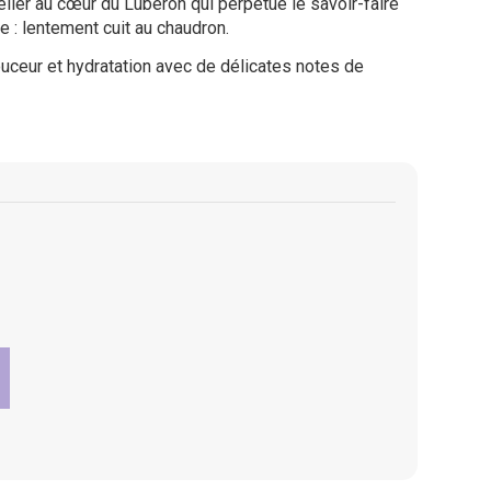
ier au cœur du Luberon qui perpétue le savoir-faire
 : lentement cuit au chaudron.
u douceur et hydratation avec de délicates notes
de