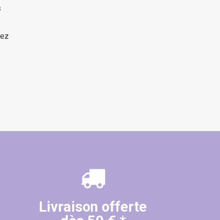
s
hez
(29 avis)
Livraison offerte