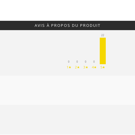
AVIS À PROPOS DU PRODUIT
22
0
0
0
0
1★
2★
3★
4★
5★