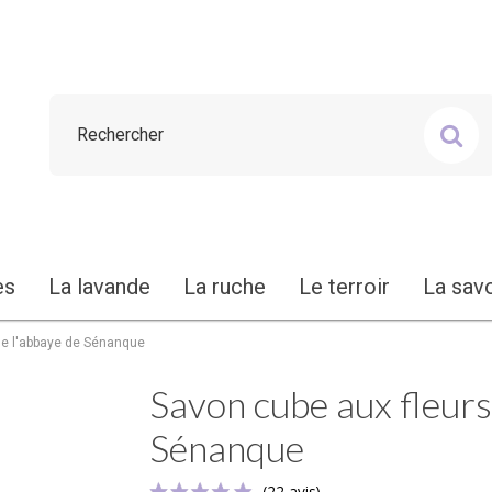
es
La lavande
La ruche
Le terroir
La sav
de l'abbaye de Sénanque
Savon cube aux fleurs
Sénanque