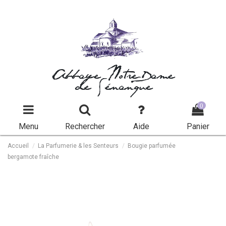
Abbaye Notre-Dame
de Sénanque
0
Menu
Rechercher
Aide
Panier
Accueil
La Parfumerie & les Senteurs
Bougie parfumée
bergamote fraîche