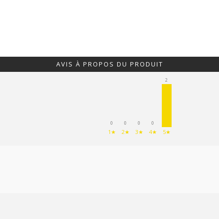
AVIS À PROPOS DU PRODUIT
2
0
0
0
0
1★
2★
3★
4★
5★