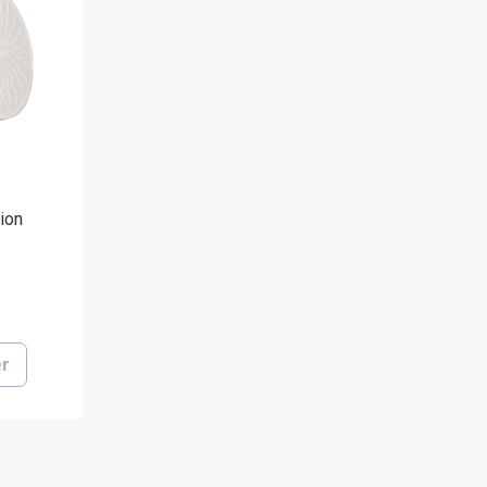
ion
er