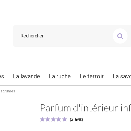
es
La lavande
La ruche
Le terroir
La sav
 d'agrumes
Parfum d'intérieur in