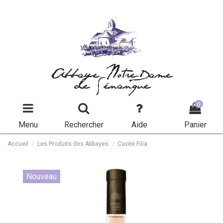
Abbaye Notre-Dame
de Sénanque
0
Menu
Rechercher
Aide
Panier
Accueil
Les Produits des Abbayes
Cuvée Filia
Nouveau