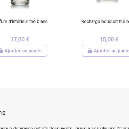
fum d'intérieur thé blanc
Recharge bouquet thé b
17,00 €
15,00 €
Ajouter au panier
Ajouter au pani
ns
nerie de France ont été découverts : grâce à ses oliviers, Nyon