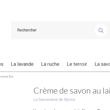
es
La lavande
La ruche
Le terroir
La sav
ânesse Bio
Crème de savon au lai
La Savonnerie de Nyons