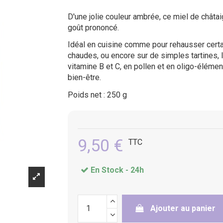
(2 avis)
D'une jolie couleur ambrée, ce miel de châta
goût prononcé.
Idéal en cuisine comme pour rehausser certai
chaudes, ou encore sur de simples tartines, l
vitamine B et C, en pollen et en oligo-élément
bien-être.
Poids net :
250
g
9,50 €
TTC
En Stock -
24h
Ajouter au panier