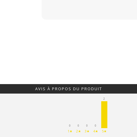
AVIS À PROPOS DU PRODUIT
2
0
0
0
0
1★
2★
3★
4★
5★