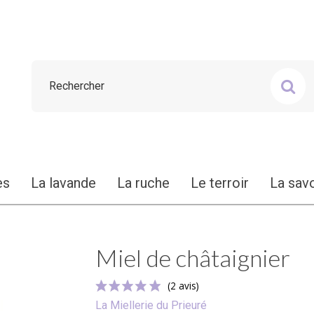
es
La lavande
La ruche
Le terroir
La sav
Miel de châtaignier
La Miellerie du Prieuré