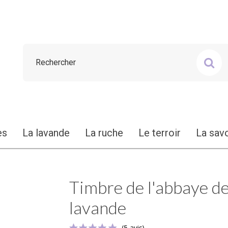
es
La lavande
La ruche
Le terroir
La sav
Timbre de l'abbaye de
lavande