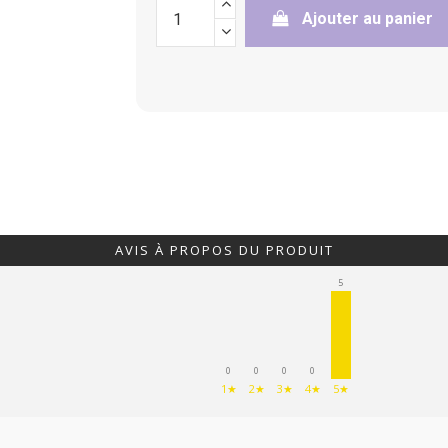
Ajouter au panier
AVIS À PROPOS DU PRODUIT
5
0
0
0
0
1★
2★
3★
4★
5★