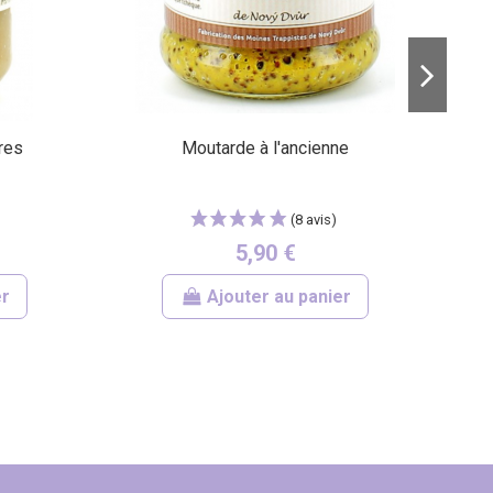
res
Moutarde à l'ancienne
C
5,90 €
er
Ajouter au panier