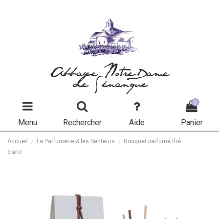
Abbaye Notre-Dame
de Sénanque
0
Menu
Rechercher
Aide
Panier
Accueil
La Parfumerie & les Senteurs
Bouquet parfumé thé
blanc