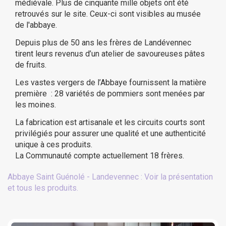
médiévale. Plus de cinquante mille objets ont été
retrouvés sur le site. Ceux-ci sont visibles au musée
de l'abbaye.
Depuis plus de 50 ans les frères de Landévennec
tirent leurs revenus d’un atelier de savoureuses pâtes
de fruits.
Les vastes vergers de l’Abbaye fournissent la matière
première : 28 variétés de pommiers sont menées par
les moines.
La fabrication est artisanale et les circuits courts sont
privilégiés pour assurer une qualité et une authenticité
unique à ces produits.
La Communauté compte actuellement 18 frères.
(1 avis)
Abbaye Saint Guénolé - Landevennec : Voir la présentation
et tous les produits.