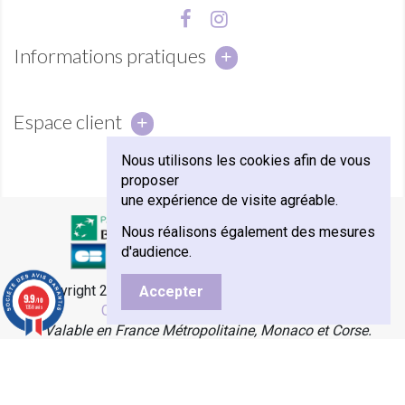
Informations pratiques
Espace client
Nous utilisons les cookies afin de vous
proposer
une expérience de visite agréable.
Nous réalisons également des mesures
d'audience.
© Copyright 2018 - Abbaye Notre-Dame de Sénanque -
e-
Accepter
9.9
/10
Commerce par Agence Velcome
1358 avis
*
Valable en France Métropolitaine, Monaco et Corse.
Exclusivement avec les transporteurs Colissimo, Mondial
Relay & Chronopost.