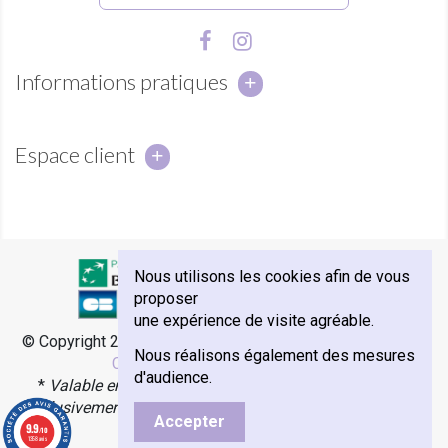
Informations pratiques
Espace client
Nous utilisons les cookies afin de vous
proposer
une expérience de visite agréable.
© Copyright 2018 - Abbaye Notre-Dame de Sénanque -
e-
Nous réalisons également des mesures
Commerce par Agence Velcome
d'audience.
*
Valable en France Métropolitaine, Monaco et Corse.
Exclusivement avec les transporteurs Colissimo, Mondial
Accepter
9.9
Relay & Chronopost.
/10
1358 avis