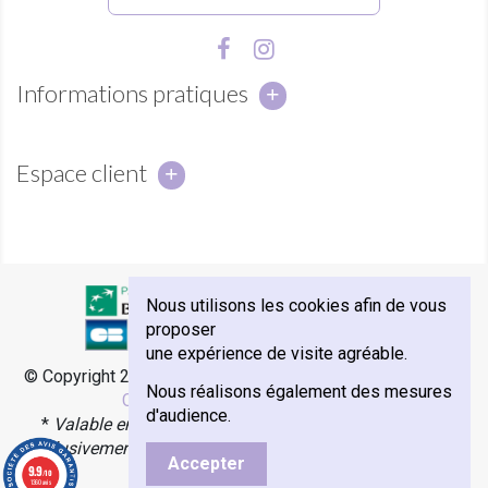
Informations pratiques
Espace client
Nous utilisons les cookies afin de vous
proposer
une expérience de visite agréable.
© Copyright 2018 - Abbaye Notre-Dame de Sénanque -
e-
Nous réalisons également des mesures
Commerce par Agence Velcome
d'audience.
*
Valable en France Métropolitaine, Monaco et Corse.
Exclusivement avec les transporteurs Colissimo, Mondial
Accepter
Relay & Chronopost.
9.9
/10
1360 avis