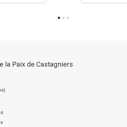
 la Paix de Castagniers
es)
s.
es