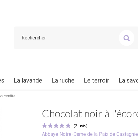
es
La lavande
La ruche
Le terroir
La sav
on confite
Chocolat noir à l'écor
Abbaye Notre-Dame de la Paix de Castagnie