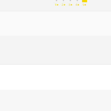
0
0
0
0
1★
2★
3★
4★
5★