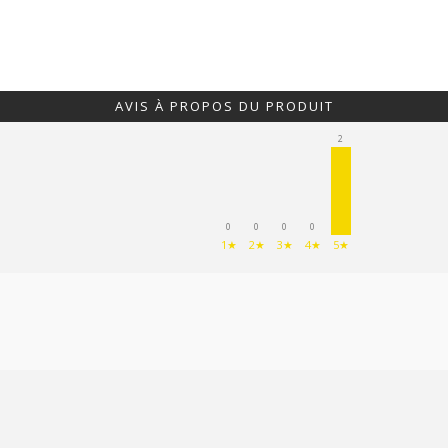
AVIS À PROPOS DU PRODUIT
2
0
0
0
0
1★
2★
3★
4★
5★