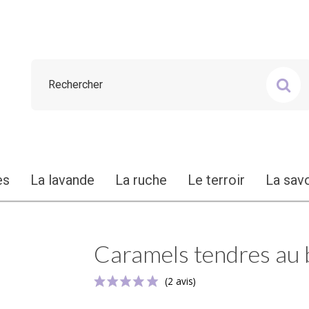
es
La lavande
La ruche
Le terroir
La sav
Caramels tendres au 